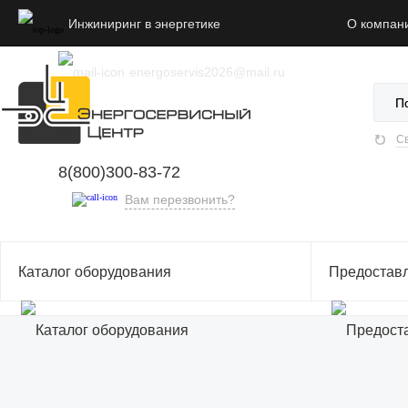
Инжиниринг в энергетике
О компан
energoservis2026@mail.ru
По
Св
8(800)300-83-72
Вам перезвонить?
Каталог оборудования
Предостав