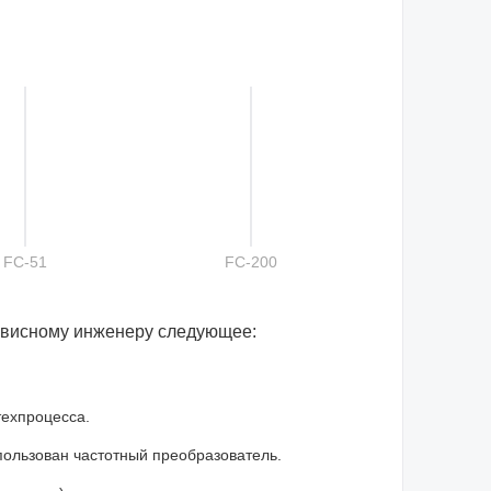
FC-51
FC-200
рвисному инженеру следующее:
техпроцесса.
спользован частотный преобразователь.