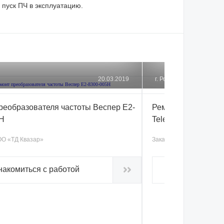
пуск ПЧ в эксплуатацию.
20.03.2019
г. Родники
реобразователя частоты Веспер Е2-
Ремонт преобразов
5Н
Telemecanique AT
О «ТД Квазар»
Заказчик:
ООО «ТД Гофр
накомиться с работой
Ознакомитьс