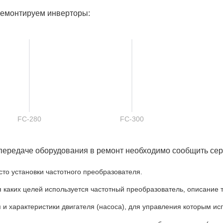
емонтируем инверторы:
FC-280
FC-300
передаче оборудования в ремонт необходимо сообщить се
сто установки частотного преобразователя.
я каких целей используется частотный преобразователь, описание 
п и характеристики двигателя (насоса), для управления которым и