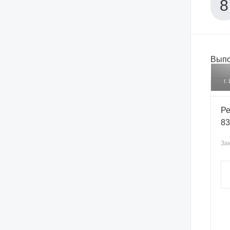
Выпо
г.
Ре
83
Зак