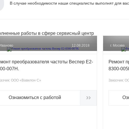
В случае необходимости наши специалисты выполнят для вас 
лненные работы в сфере сервисный центр
 Иваново
12.08.2018
г. Москва
монт преобразователя частоты Веспер Е2-
Ремонт п
00-007Н.
8300-00
азчик:
ООО «Вавилон C»
Заказчик:
ОО
Ознакомиться с работой
Оз