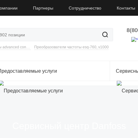
компании
Партнеры
Сотрудничество
Контакты
8(80
Преобразователи частоты advanced control , Веспер,
Преобразователи частоты esq-760, v1000
Предоставляемые услуги
Сервисны
Сервисный центр Danfoss