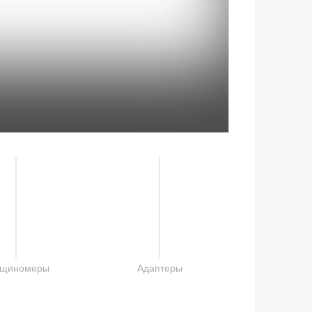
лщиномеры
Адаптеры