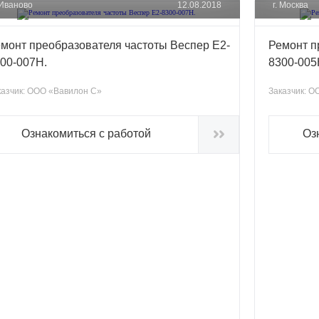
 Иваново
12.08.2018
г. Москва
монт преобразователя частоты Веспер Е2-
Ремонт п
00-007Н.
8300-00
азчик:
ООО «Вавилон C»
Заказчик:
ОО
Ознакомиться с работой
Оз