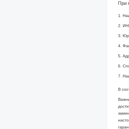
При 
1. На
2. ИН
3. Юр
4. Фа
5. Ад
6. Сп
7. На
В соо
Важны
дости
замен
насто
гаран