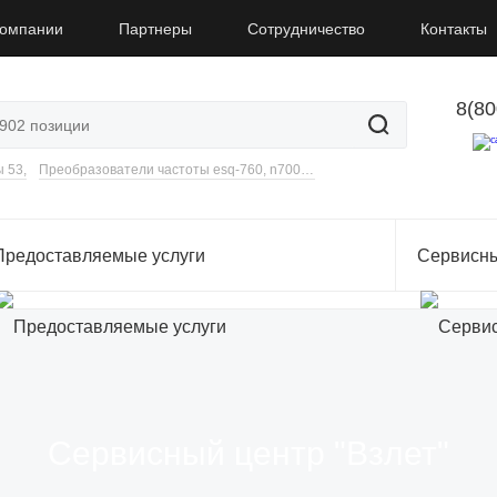
компании
Партнеры
Сотрудничество
Контакты
8(80
 53,
Преобразователи частоты esq-760, n700e, n700v, vlt hvac basic drive fc 101
Предоставляемые услуги
Сервисны
Сервисный центр "Взлет"