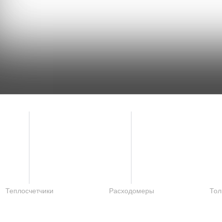
Теплосчетчики
Расходомеры
То