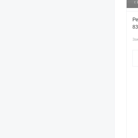
г.
Ре
83
Зак