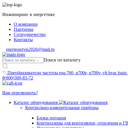
Инжиниринг в энергетике
О компании
Партнеры
Сотрудничество
Контакты
energoservis2026@mail.ru
Поиск по каталогу
Преобразователи частоты esq-760, n700e, n700v, vlt hvac basic 
8(800)300-83-72
Вам перезвонить?
Каталог оборудования
Контрольно-измерительные приборы
Блоки питания
Контроллеры для вентиляции, отопления и Г