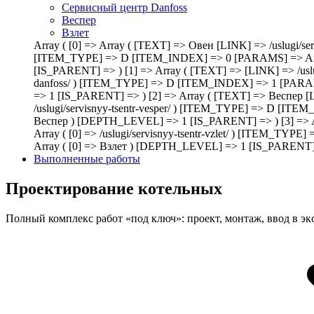
Сервисный центр Danfoss
Веспер
Взлет
Array ( [0] => Array ( [TEXT] => Овен [LINK] => /uslugi/
[ITEM_TYPE] => D [ITEM_INDEX] => 0 [PARAMS] => Arr
[IS_PARENT] => ) [1] => Array ( [TEXT] => [LINK] => /usl
danfoss/ ) [ITEM_TYPE] => D [ITEM_INDEX] => 1 [PARA
=> 1 [IS_PARENT] => ) [2] => Array ( [TEXT] => Веспер 
/uslugi/servisnyy-tsentr-vesper/ ) [ITEM_TYPE] => D [
Веспер ) [DEPTH_LEVEL] => 1 [IS_PARENT] => ) [3] => A
Array ( [0] => /uslugi/servisnyy-tsentr-vzlet/ ) [ITE
Array ( [0] => Взлет ) [DEPTH_LEVEL] => 1 [IS_PARENT] 
Выполненные работы
Проектирование котельных
Полный комплекс работ «под ключ»: проект, монтаж, ввод в э