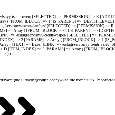
servisnyy-tsentr-oven/ [SELECTED] => [PERMISSION] => R [ADDITION
ay ( [FROM_IBLOCK] => 1 [IS_PARENT] => [DEPTH_LEVEL] => 
ugi/servisnyy-tsentr-danfoss/ [SELECTED] => [PERMISSION] => R 
MS] => Array ( [FROM_IBLOCK] => 1 [IS_PARENT] => [DEPTH_L
[LINK] => /uslugi/servisnyy-tsentr-vesper/ [SELECTED] => [PER
ITEM_INDEX] => 2 [PARAMS] => Array ( [FROM_IBLOCK] => 1 [IS
rray ( [TEXT] => Взлет [LINK] => /uslugi/servisnyy-tsentr-v
M_TYPE] => D [ITEM_INDEX] => 3 [PARAMS] => Array ( [FROM_IBL
=> ) )
ксплуатацию и последующее обслуживание котельных. Работаем на