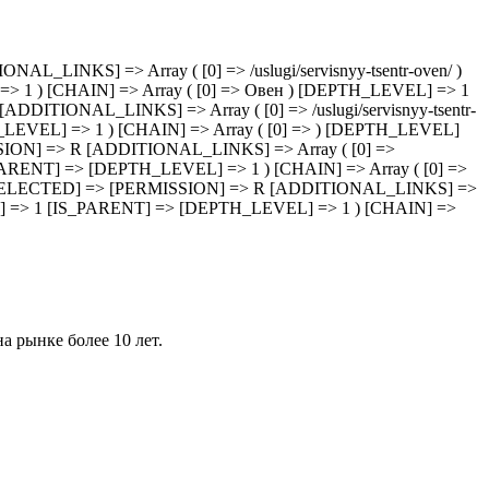
AL_LINKS] => Array ( [0] => /uslugi/servisnyy-tsentr-oven/ )
1 ) [CHAIN] => Array ( [0] => Овен ) [DEPTH_LEVEL] => 1
[ADDITIONAL_LINKS] => Array ( [0] => /uslugi/servisnyy-tsentr-
EVEL] => 1 ) [CHAIN] => Array ( [0] => ) [DEPTH_LEVEL]
MISSION] => R [ADDITIONAL_LINKS] => Array ( [0] =>
_PARENT] => [DEPTH_LEVEL] => 1 ) [CHAIN] => Array ( [0] =>
zlet/ [SELECTED] => [PERMISSION] => R [ADDITIONAL_LINKS] =>
OCK] => 1 [IS_PARENT] => [DEPTH_LEVEL] => 1 ) [CHAIN] =>
 рынке более 10 лет.