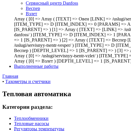
Сервисный центр Danfoss
Веспер
Взлет
Array ( [0] => Array ( [TEXT] => Овен [LINK] => /uslugi/
[ITEM_TYPE] => D [ITEM_INDEX] => 0 [PARAMS] => Arr
[IS_PARENT] => ) [1] => Array ( [TEXT] => [LINK] => /usl
danfoss/ ) [ITEM_TYPE] => D [ITEM_INDEX] => 1 [PARA
=> 1 [IS_PARENT] => ) [2] => Array ( [TEXT] => Веспер 
/uslugi/servisnyy-tsentr-vesper/ ) [ITEM_TYPE] => D [
Веспер ) [DEPTH_LEVEL] => 1 [IS_PARENT] => ) [3] => A
Array ( [0] => /uslugi/servisnyy-tsentr-vzlet/ ) [ITE
Array ( [0] => Взлет ) [DEPTH_LEVEL] => 1 [IS_PARENT] 
Выполненные работы
Главная
•
Тахометры и счетчики
Тепловая автоматика
Категории раздела:
Теплообменники
Тепловые насосы
Регуляторы температуры