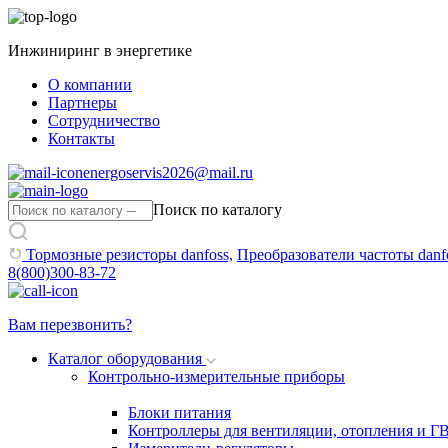
Инжиниринг в энергетике
О компании
Партнеры
Сотрудничество
Контакты
energoservis2026@mail.ru
Поиск по каталогу
Тормозные резисторы danfoss,
Преобразователи частоты danf
8(800)300-83-72
Вам перезвонить?
Каталог оборудования
Контрольно-измерительные приборы
Блоки питания
Контроллеры для вентиляции, отопления и Г