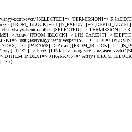
servisnyy-tsentr-oven/ [SELECTED] => [PERMISSION] => R [ADDITION
ay ( [FROM_IBLOCK] => 1 [IS_PARENT] => [DEPTH_LEVEL] => 
ugi/servisnyy-tsentr-danfoss/ [SELECTED] => [PERMISSION] => R 
MS] => Array ( [FROM_IBLOCK] => 1 [IS_PARENT] => [DEPTH_L
[LINK] => /uslugi/servisnyy-tsentr-vesper/ [SELECTED] => [PER
ITEM_INDEX] => 2 [PARAMS] => Array ( [FROM_IBLOCK] => 1 [IS
rray ( [TEXT] => Взлет [LINK] => /uslugi/servisnyy-tsentr-v
M_TYPE] => D [ITEM_INDEX] => 3 [PARAMS] => Array ( [FROM_IBL
=> ) )