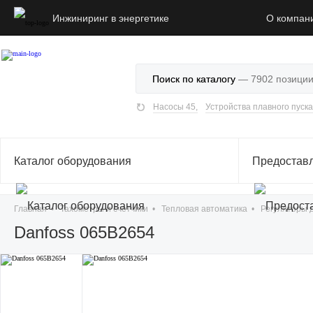
Инжиниринг в энергетике
О компан
Поиск по каталогу
Насосы 45,
Устройства плавного пуск
Каталог оборудования
Предостав
Главная
•
Тахометры и счетчики
•
Тепловая автоматика
•
Регуляторы 
Danfoss 065B2654