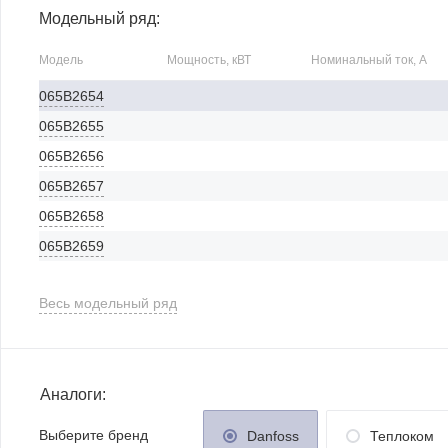
Модельный ряд:
Модель
Мощность, кВТ
Номинальный ток, А
065B2654
065B2655
065B2656
065B2657
065B2658
065B2659
Весь модельный ряд
Аналоги:
Выберите бренд
Danfoss
Теплоком