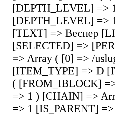
[DEPTH_LEVEL] => 1 )
[DEPTH_LEVEL] => 1 [
[TEXT] => Веспер [LIN
[SELECTED] => [PE
=> Array ( [0] => /uslug
[ITEM_TYPE] => D [
( [FROM_IBLOCK] =>
=> 1 ) [CHAIN] => Ar
=> 1 [IS_PARENT] => 