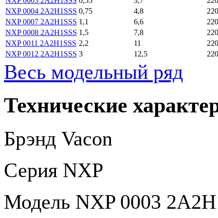
NXP 0003 2A2H1SSS
0,55
3,7
220
NXP 0004 2A2H1SSS
0,75
4,8
220
NXP 0007 2A2H1SSS
1,1
6,6
220
NXP 0008 2A2H1SSS
1,5
7,8
220
NXP 0011 2A2H1SSS
2,2
11
220
NXP 0012 2A2H1SSS
3
12,5
220
Весь модельный ряд
Технические характе
Брэнд
Vacon
Серия
NXP
Модель
NXP 0003 2A2H