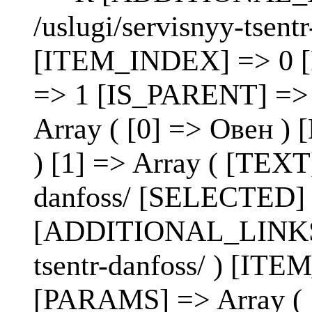
/uslugi/servisnyy-tse
[ITEM_INDEX] => 0 
=> 1 [IS_PARENT] =>
Array ( [0] => Овен
) [1] => Array ( [TEXT
danfoss/ [SELECTED]
[ADDITIONAL_LINKS] =
tsentr-danfoss/ ) [I
[PARAMS] => Array 