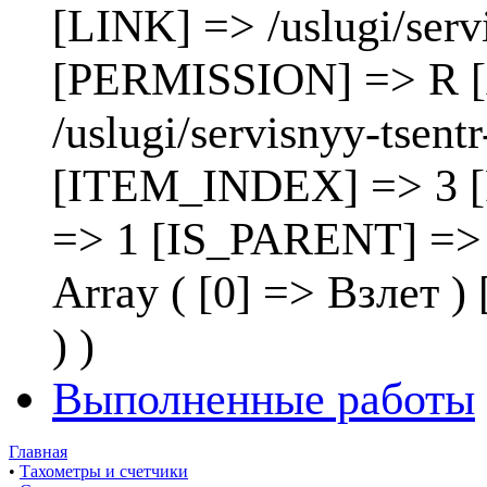
[LINK] => /uslugi/ser
[PERMISSION] => R [
/uslugi/servisnyy-tsen
[ITEM_INDEX] => 3 
=> 1 [IS_PARENT] =>
Array ( [0] => Взлет
) )
Выполненные работы
Главная
•
Тахометры и счетчики