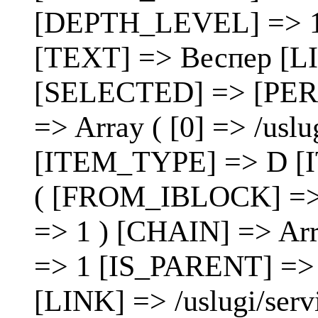
[DEPTH_LEVEL] => 1 [
[TEXT] => Веспер [LIN
[SELECTED] => [PE
=> Array ( [0] => /uslug
[ITEM_TYPE] => D [
( [FROM_IBLOCK] =>
=> 1 ) [CHAIN] => Ar
=> 1 [IS_PARENT] => 
[LINK] => /uslugi/ser