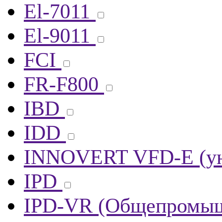
El-7011
El-9011
FCI
FR-F800
IBD
IDD
INNOVERT VFD-E (ун
IPD
IPD-VR (Общепромыш