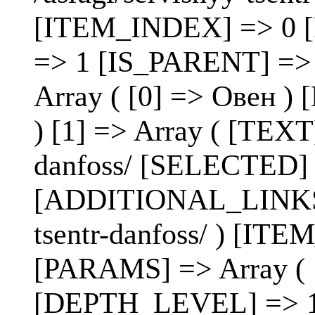
[ITEM_INDEX] => 0 
=> 1 [IS_PARENT] =>
Array ( [0] => Овен
) [1] => Array ( [TEXT
danfoss/ [SELECTED]
[ADDITIONAL_LINKS] =
tsentr-danfoss/ ) [I
[PARAMS] => Array 
[DEPTH_LEVEL] => 1 )