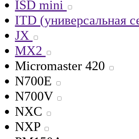
ISD mini
ITD (универсальная с
JX
MX2
Micromaster 420
N700E
N700V
NXC
NXP