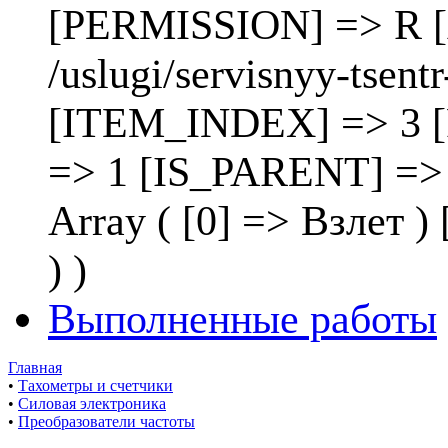
[PERMISSION] => R [
/uslugi/servisnyy-tsen
[ITEM_INDEX] => 3 
=> 1 [IS_PARENT] =>
Array ( [0] => Взлет
) )
Выполненные работы
Главная
•
Тахометры и счетчики
•
Силовая электроника
•
Преобразователи частоты