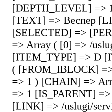
[DEPTH_LEVEL] => 1 [
[TEXT] => Веспер [LIN
[SELECTED] => [PE
=> Array ( [0] => /uslug
[ITEM_TYPE] => D [
( [FROM_IBLOCK] =>
=> 1 ) [CHAIN] => Ar
=> 1 [IS_PARENT] => 
[LINK] => /uslugi/ser