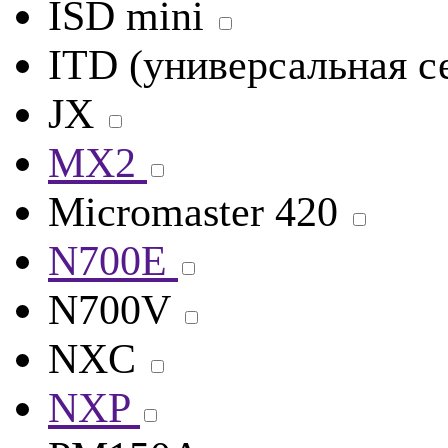
ISD mini
ITD (универсальная с
JX
MX2
Micromaster 420
N700E
N700V
NXC
NXP