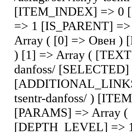
[ITEM_INDEX] => 0 
=> 1 [IS_PARENT] =>
Array ( [0] => Овен
) [1] => Array ( [TEXT
danfoss/ [SELECTED]
[ADDITIONAL_LINKS] =
tsentr-danfoss/ ) [I
[PARAMS] => Array 
[DEPTH_LEVEL] => 1 )