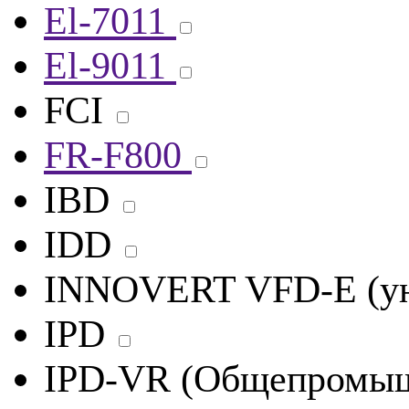
El-7011
El-9011
FCI
FR-F800
IBD
IDD
INNOVERT VFD-E (ун
IPD
IPD-VR (Общепромыш