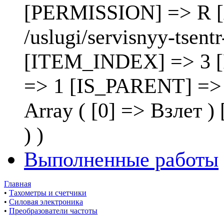
[PERMISSION] => R [
/uslugi/servisnyy-tsen
[ITEM_INDEX] => 3 
=> 1 [IS_PARENT] =>
Array ( [0] => Взлет
) )
Выполненные работы
Главная
•
Тахометры и счетчики
•
Силовая электроника
•
Преобразователи частоты