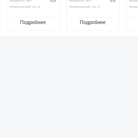
0,5
0,5
Мощность, кВт:
Мощность, кВт:
Мощно
Номинальный ток, А:
Номинальный ток, А:
Номин
Подробнее
Подробнее