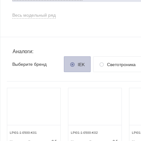
Весь модельный ряд
Аналоги:
Выберите бренд
IEK
Светотроника
LPI01-1-0500-K01
LPI01-1-0500-K02
LPI01