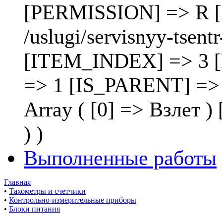
[PERMISSION] => R [
/uslugi/servisnyy-tsen
[ITEM_INDEX] => 3 
=> 1 [IS_PARENT] =>
Array ( [0] => Взлет
) )
Выполненные работы
Главная
•
Тахометры и счетчики
•
Контрольно-измерительные приборы
•
Блоки питания