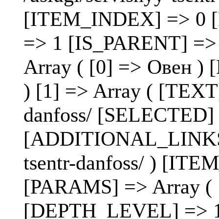
[ITEM_INDEX] => 0 
=> 1 [IS_PARENT] =>
Array ( [0] => Овен
) [1] => Array ( [TEXT
danfoss/ [SELECTED]
[ADDITIONAL_LINKS] =
tsentr-danfoss/ ) [I
[PARAMS] => Array 
[DEPTH_LEVEL] => 1 )