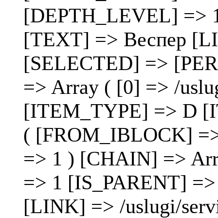
[DEPTH_LEVEL] => 1 [
[TEXT] => Веспер [LIN
[SELECTED] => [PE
=> Array ( [0] => /uslug
[ITEM_TYPE] => D [
( [FROM_IBLOCK] =>
=> 1 ) [CHAIN] => Ar
=> 1 [IS_PARENT] => 
[LINK] => /uslugi/ser