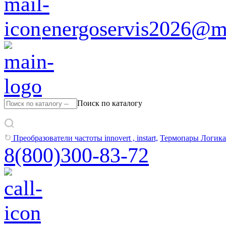
energoservis2026@ma
Поиск по каталогу
Преобразователи частоты innovert , instart,
Термопары Логика
8(800)300-83-72