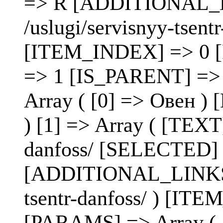
=> R [ADDITIONAL_LI
/uslugi/servisnyy-tse
[ITEM_INDEX] => 0 
=> 1 [IS_PARENT] =>
Array ( [0] => Овен
) [1] => Array ( [TEXT
danfoss/ [SELECTED]
[ADDITIONAL_LINKS] =
tsentr-danfoss/ ) [I
[PARAMS] => Array 