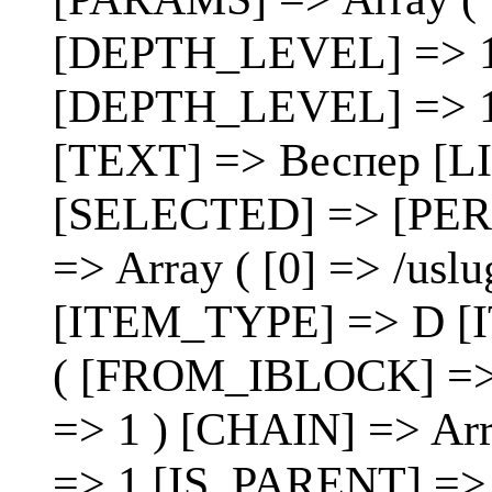
[DEPTH_LEVEL] => 1 )
[DEPTH_LEVEL] => 1 [
[TEXT] => Веспер [LIN
[SELECTED] => [PE
=> Array ( [0] => /uslug
[ITEM_TYPE] => D [
( [FROM_IBLOCK] =>
=> 1 ) [CHAIN] => Ar
=> 1 [IS_PARENT] => 