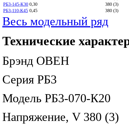
РБ3-145-К30
0,30
380 (3)
РБ3-110-К45
0,45
380 (3)
Весь модельный ряд
Технические характе
Брэнд
ОВЕН
Серия
РБ3
Модель
РБ3-070-К20
Напряжение, V
380 (3)