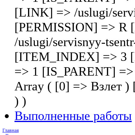
[LINK] => /uslugi/ser
[PERMISSION] => R [
/uslugi/servisnyy-tsen
[ITEM_INDEX] => 3 
=> 1 [IS_PARENT] =>
Array ( [0] => Взлет
) )
Выполненные работы
Главная